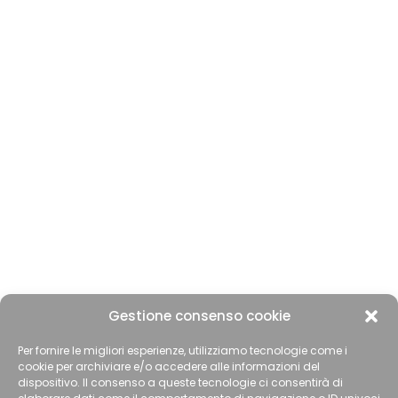
Gestione consenso cookie
Per fornire le migliori esperienze, utilizziamo tecnologie come i
cookie per archiviare e/o accedere alle informazioni del
dispositivo. Il consenso a queste tecnologie ci consentirà di