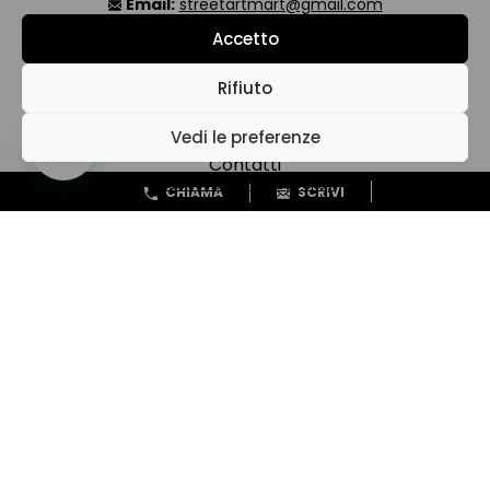
Email:
streetartmart@gmail.com
P.IVA:
IT02039640491
Accetto
LINK
Rifiuto
Shop
Vedi le preferenze
Contatti
Cookie Policy
Privacy Policy
CHIAMA
SCRIVI
Il mio account
Carrello
Pagamento
Mappa del sito
Termini e condizioni
SEGUI