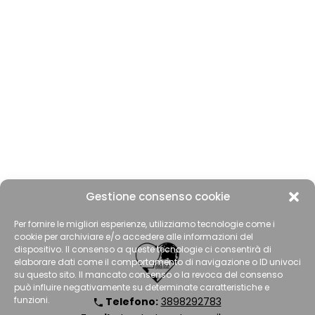
Gestione consenso cookie
Per fornire le migliori esperienze, utilizziamo tecnologie come i
cookie per archiviare e/o accedere alle informazioni del
dispositivo. Il consenso a queste tecnologie ci consentirà di
elaborare dati come il comportamento di navigazione o ID univoci
su questo sito. Il mancato consenso o la revoca del consenso
può influire negativamente su determinate caratteristiche e
funzioni.
Telefono:
3898292783