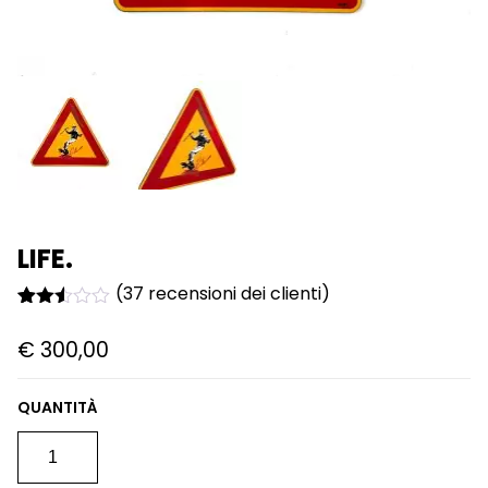
LIFE.
(
37
recensioni dei clienti)
Valutato
37
2.49
€
300,00
su 5
su
base
di
recensioni
LIFE.
QUANTITÀ