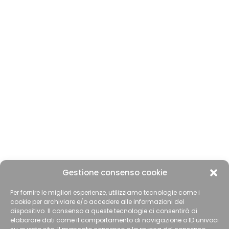
Gestione consenso cookie
Per fornire le migliori esperienze, utilizziamo tecnologie come i
cookie per archiviare e/o accedere alle informazioni del
dispositivo. Il consenso a queste tecnologie ci consentirà di
elaborare dati come il comportamento di navigazione o ID univoci